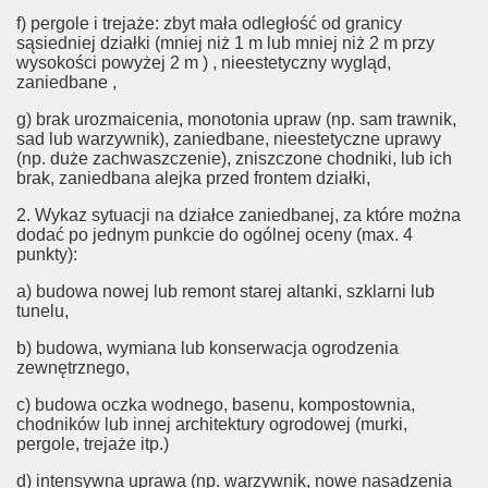
f) pergole i trejaże: zbyt mała odległość od granicy
sąsiedniej działki (mniej niż 1 m lub mniej niż 2 m przy
wysokości powyżej 2 m ) , nieestetyczny wygląd,
zaniedbane ,
g) brak urozmaicenia, monotonia upraw (np. sam trawnik,
sad lub warzywnik), zaniedbane, nieestetyczne uprawy
(np. duże zachwaszczenie), zniszczone chodniki, lub ich
brak, zaniedbana alejka przed frontem działki,
2. Wykaz sytuacji na działce zaniedbanej, za które można
dodać po jednym punkcie do ogólnej oceny (max. 4
punkty):
a) budowa nowej lub remont starej altanki, szklarni lub
tunelu,
b) budowa, wymiana lub konserwacja ogrodzenia
zewnętrznego,
c) budowa oczka wodnego, basenu, kompostownia,
chodników lub innej architektury ogrodowej (murki,
pergole, trejaże itp.)
d) intensywna uprawa (np. warzywnik, nowe nasadzenia