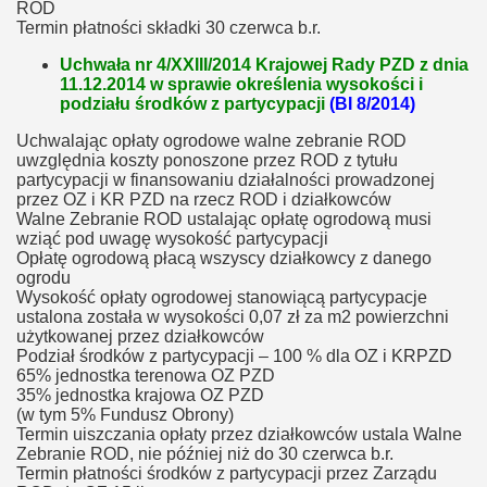
ROD
Termin płatności składki 30 czerwca b.r.
Uchwała nr 4/XXIII/2014 Krajowej Rady PZD z dnia
11.12.2014 w sprawie określenia wysokości i
podziału środków z partycypacji
(BI 8/2014)
Uchwalając opłaty ogrodowe walne zebranie ROD
uwzględnia koszty ponoszone przez ROD z tytułu
partycypacji w finansowaniu działalności prowadzonej
przez OZ i KR PZD na rzecz ROD i działkowców
Walne Zebranie ROD ustalając opłatę ogrodową musi
wziąć pod uwagę wysokość partycypacji
Opłatę ogrodową płacą wszyscy działkowcy z danego
ogrodu
Wysokość opłaty ogrodowej stanowiącą partycypacje
ustalona została w wysokości 0,07 zł za m2 powierzchni
użytkowanej przez działkowców
Podział środków z partycypacji – 100 % dla OZ i KRPZD
65% jednostka terenowa OZ PZD
35% jednostka krajowa OZ PZD
(w tym 5% Fundusz Obrony)
Termin uiszczania opłaty przez działkowców ustala Walne
Zebranie ROD, nie później niż do 30 czerwca b.r.
Termin płatności środków z partycypacji przez Zarządu