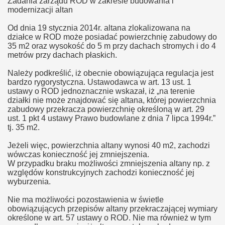
Zadania zarządu ROD w zakresie budowania i
modernizacji altan
Od dnia 19 stycznia 2014r. altana zlokalizowana na
działce w ROD może posiadać powierzchnię zabudowy do
35 m2 oraz wysokość do 5 m przy dachach stromych i do 4
metrów przy dachach płaskich.
Należy podkreślić, iż obecnie obowiązująca regulacja jest
bardzo rygorystyczna. Ustawodawca w art. 13 ust. 1
ustawy o ROD jednoznacznie wskazał, iż „na terenie
działki nie może znajdować się altana, której powierzchnia
zabudowy przekracza powierzchnię określoną w art. 29
ust. 1 pkt 4 ustawy Prawo budowlane z dnia 7 lipca 1994r.”
tj. 35 m2.
Jeżeli więc, powierzchnia altany wynosi 40 m2, zachodzi
wówczas konieczność jej zmniejszenia.
W przypadku braku możliwości zmniejszenia altany np. z
względów konstrukcyjnych zachodzi konieczność jej
wyburzenia.
Nie ma możliwości pozostawienia w świetle
obowiązujących przepisów altany przekraczającej wymiary
określone w art. 57 ustawy o ROD. Nie ma również w tym