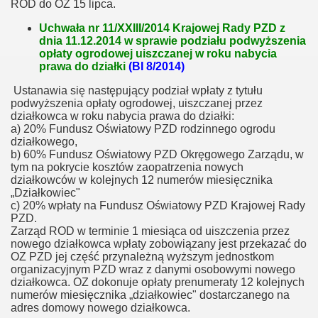
ROD do OZ 15 lipca.
Uchwała nr 11/XXIII/2014 Krajowej Rady PZD z
dnia 11.12.2014 w sprawie podziału podwyższenia
opłaty ogrodowej uiszczanej w roku nabycia
prawa do działki
(BI 8/2014)
Ustanawia się następujący podział wpłaty z tytułu
podwyższenia opłaty ogrodowej, uiszczanej przez
działkowca w roku nabycia prawa do działki:
a) 20% Fundusz Oświatowy PZD rodzinnego ogrodu
działkowego,
b) 60% Fundusz Oświatowy PZD Okręgowego Zarządu, w
tym na pokrycie kosztów zaopatrzenia nowych
działkowców w kolejnych 12 numerów miesięcznika
„Działkowiec"
c) 20% wpłaty na Fundusz Oświatowy PZD Krajowej Rady
PZD.
Zarząd ROD w terminie 1 miesiąca od uiszczenia przez
nowego działkowca wpłaty zobowiązany jest przekazać do
OZ PZD jej część przynależną wyższym jednostkom
organizacyjnym PZD wraz z danymi osobowymi nowego
działkowca. OZ dokonuje opłaty prenumeraty 12 kolejnych
numerów miesięcznika „działkowiec" dostarczanego na
adres domowy nowego działkowca.