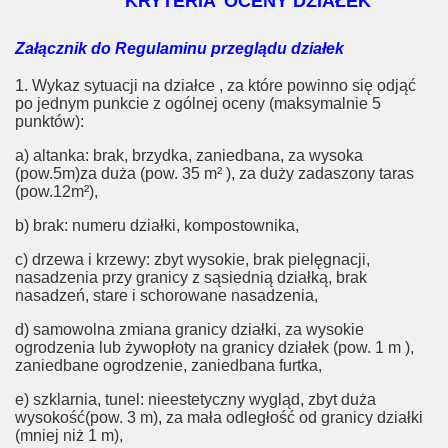
KRYTERIA
OCENY DZIAŁEK
Załącznik do Regulaminu przeglądu działek
1. Wykaz sytuacji na działce , za które powinno się odjąć
po jednym punkcie z ogólnej oceny (maksymalnie 5
punktów):
a) altanka: brak, brzydka, zaniedbana, za wysoka
(pow.5m)za duża (pow. 35 m² ), za duży zadaszony taras
(pow.12m²),
b) brak: numeru działki, kompostownika,
c) drzewa i krzewy: zbyt wysokie, brak pielęgnacji,
nasadzenia przy granicy z sąsiednią działką, brak
nasadzeń, stare i schorowane nasadzenia,
d) samowolna zmiana granicy działki, za wysokie
ogrodzenia lub żywopłoty na granicy działek (pow. 1 m ),
zaniedbane ogrodzenie, zaniedbana furtka,
e) szklarnia, tunel: nieestetyczny wygląd, zbyt duża
wysokość(pow. 3 m), za mała odległość od granicy działki
(mniej niż 1 m),