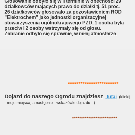
Głosowanie odbyło się w II terminie w obecności 29
działkowców mających prawo do działki tj. 51 proc.
26 działkowców głosowało za pozostawieniem ROD
"Elektrochem" jako jednostki organizacyjnej
stowarzyszenia ogólnokrajowego PZD, 1 osoba była
przeciw i 2 osoby wstrzymały się od głosu.
Zebranie odbyło się sprawnie, w miłej atmosferze.
************************
Dojazd do naszego Ogrodu znajdziesz
tutaj
(klinkij
- moje miejsca, a następnie - wskazówki dojazdu...)
*************************