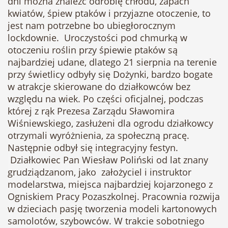
dni można znaleźć odrobię chłodu, zapach
kwiatów, śpiew ptaków i przyjazne otoczenie, to
jest nam potrzebne bo ubiegłorocznym
lockdownie. Uroczystości pod chmurką w
otoczeniu roślin przy śpiewie ptaków są
najbardziej udane, dlatego 21 sierpnia na terenie
przy świetlicy odbyły się Dożynki, bardzo bogate
w atrakcje skierowane do działkowców bez
względu na wiek. Po części oficjalnej, podczas
której z rąk Prezesa Zarządu Sławomira
Wiśniewskiego, zasłużeni dla ogrodu działkowcy
otrzymali wyróżnienia, za społeczną pracę.
Następnie odbył się integracyjny festyn.
Działkowiec Pan Wiesław Poliński od lat znany
grudziądzanom, jako założyciel i instruktor
modelarstwa, miejsca najbardziej kojarzonego z
Ogniskiem Pracy Pozaszkolnej. Pracownia rozwija
w dzieciach pasję tworzenia modeli kartonowych
samolotów, szybowców. W trakcie sobotniego