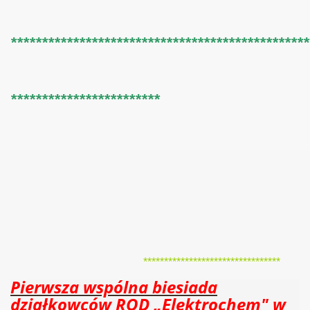
************************************************
************************
*********************************
Pierwsza wspólna biesiada
działkowców ROD „Elektrochem" w